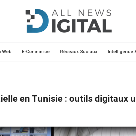
u Web
E-Commerce
Réseaux Sociaux
Intelligence A
le en Tunisie : outils digitaux u